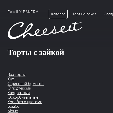
FAMILY BAKERY
Каталог
Торт на заказ
Свад
Торты с зайкой
Все торты
Хит
С рисовой бумагой
С подтеками
Квадратный
Оскорбительные
Коробка с цветами
Бомба
Маме