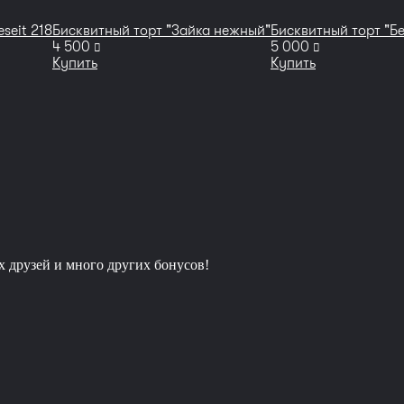
seit 218
Бисквитный торт "Зайка нежный"
Бисквитный торт "Б
руб
руб
4 500
5 000
Купить
Купить
х друзей и много других бонусов!