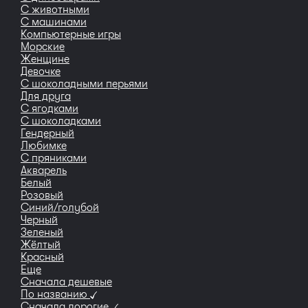
С животными
С машинами
Компьютерные игры
Морские
Женщине
Девочке
С шоколадными перьями
Для друга
С ягодками
С шоколадками
Гендерный
Любимке
С пряниками
Акварель
Белый
Розовый
Синий/голубой
Черный
Зеленый
Жёлтый
Красный
Еще
Сначала дешевые
По названию
Сначала дорогие