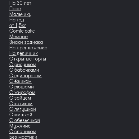
На 30 лет
Папе
Мальчику
На год
от 1,5кг
Сomic cake
Мемные
Знаки зодиака
На предложение
На девичник
Открытые торты
С рисунком
С бабочками
С единорогом
С ёжиком
С рюшами
С жирафом
С зайцем
С котиком
С лягушкой
С мишкой
С обезьянкой
Мужчине
С слоником
Без мастики