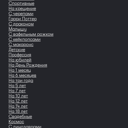
Спортивные
На крещение
С черепами
Гарри Поттер
С драконом
Малышу
С вафельным рожком
С кейкпопсами
С макаронс
Детские
Профессия
На юбилей
На День Рождения
На 1 месяц
На 6 месяцев
На три года
На 5 лет
На 7 лет
На 10 лет
На 12 лет
На 14 лет
На 18 лет
Свадебные
Космос
С динозаврами