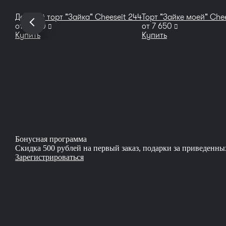
Детский торт "Зайка" Cheeseit 244
Торт "Зайке моей" Сhee
руб
руб
от
9 350
от
7 650
Купить
Купить
Бонусная программа
Скидка 500 рублей на первый заказ, подарки за приведенны
Зарегистрироваться