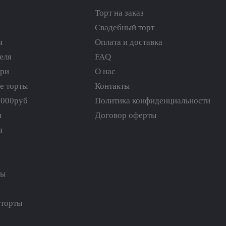
Торт на заказ
Свадебный торт
я
Оплата и доставка
еля
FAQ
ери
О нас
е торты
Контакты
5000руб
Политика конфиденциальности
я
Договор оферты
я
ты
торты