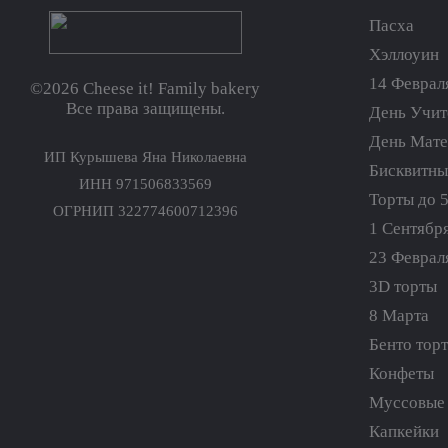
Пасха
Хэллоуин
14 Феврал
©2026 Cheese it! Family bakery
Все права защищены.
День Учит
День Мат
ИП Курышева Яна Николаевна
Бисквитны
ИНН 971506833569
Торты до 
ОГРНИП 322774600712396
1 Сентябр
23 Феврал
3D торты
8 Марта
Бенто тор
Конфеты
Муссовые 
Капкейки