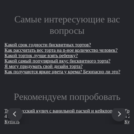
Самые интересующие вас
вопросы
Какой срок годности бисквитных тортов?
Как рассчитать вес торта на n-ное количество человек?
Какой тортик лучше взять ребенку?
Какой самый популярный вкус бисквитного торта?
Я могу придумать свой дизайн торта?
Как получаются яркие цвета у крема? Безопасно ли это?
Рекомендуем попробовать
Трио "Русский кулич с ванильной пасхой и кейкпопсами"
Трио
руб
4 200
4 20
Купить
Куп