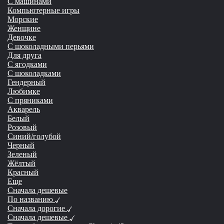
С машинами
Компьютерные игры
Морские
Женщине
Девочке
С шоколадными перьями
Для друга
С ягодками
С шоколадками
Гендерный
Любимке
С пряниками
Акварель
Белый
Розовый
Синий/голубой
Черный
Зеленый
Жёлтый
Красный
Еще
Сначала дешевые
По названию
Сначала дорогие
Сначала дешевые