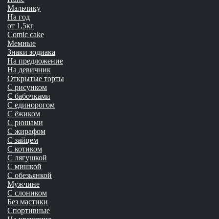
Мальчику
На год
от 1,5кг
Сomic cake
Мемные
Знаки зодиака
На предложение
На девичник
Открытые торты
С рисунком
С бабочками
С единорогом
С ёжиком
С рюшами
С жирафом
С зайцем
С котиком
С лягушкой
С мишкой
С обезьянкой
Мужчине
С слоником
Без мастики
Спортивные