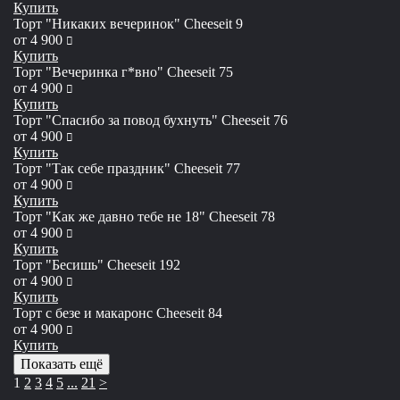
Купить
Торт "Никаких вечеринок" Сheeseit 9
руб
от
4 900
Купить
Торт "Вечеринка г*вно" Сheeseit 75
руб
от
4 900
Купить
Торт "Спасибо за повод бухнуть" Сheeseit 76
руб
от
4 900
Купить
Торт "Так себе праздник" Сheeseit 77
руб
от
4 900
Купить
Торт "Как же давно тебе не 18" Сheeseit 78
руб
от
4 900
Купить
Торт "Бесишь" Сheeseit 192
руб
от
4 900
Купить
Торт с безе и макаронс Сheeseit 84
руб
от
4 900
Купить
Показать ещё
1
2
3
4
5
...
21
>