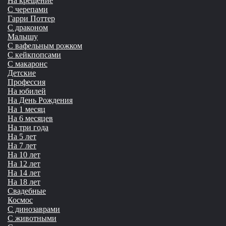
На крещение
С черепами
Гарри Поттер
С драконом
Малышу
С вафельным рожком
С кейкпопсами
С макаронс
Детские
Профессия
На юбилей
На День Рождения
На 1 месяц
На 6 месяцев
На три года
На 5 лет
На 7 лет
На 10 лет
На 12 лет
На 14 лет
На 18 лет
Свадебные
Космос
С динозаврами
С животными