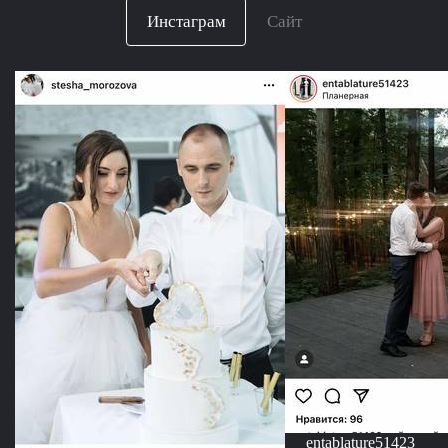
Инстаграм
Сайт
entablature51423