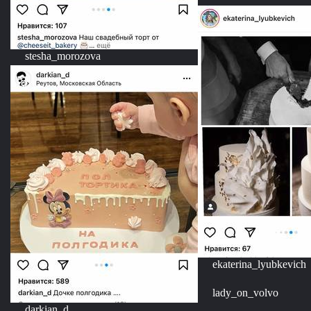
stesha_morozova
ekaterina_lyubkevich
lady_on_volvo
darkian_d