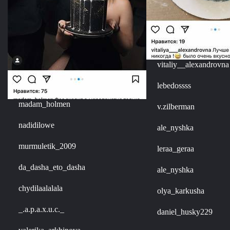
vitaliy__alexandrovna
lebedossss
madam_holmen
v.zilberman
nadidilowe
ale_nyshka
murmuletik_2009
leraa_geraa
da_dasha_eto_dasha
ale_nyshka
chydilaalalala
olya_karkusha
_.a.p.a.x.u.c._
daniel_husky229