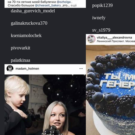
popik1239
dasha_gurevich_model
iwnefy
galinakruckova370
sv_s1979
kseniamolochek
pivovarkit
palatkinaa