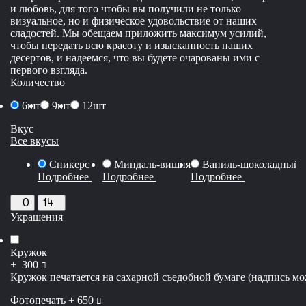
и любовь, для того чтобы вы получили не только
визуальное, но и физическое удовольствие от наших
сладостей. Мы обещаем приложить максимум усилий,
чтобы передать всю красоту и изысканность наших
десертов, и надеемся, что вы будете очарованы ими с
первого взгляда.
Количество
6шт
9шт
12шт
Вкус
Все вкусы
Сникерс
Миндаль-вишня
Ваниль-шоколадный 
Подробнее
Подробнее
Подробнее
0
14
Украшения
Кружок
руб
+
300
Кружок печатается на сахарной съедобной бумаге (надпись мож
руб
Фотопечать +
650