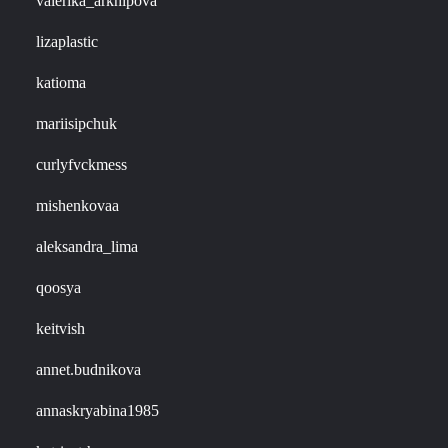
valerika_arkhipova
lizaplastic
katioma
mariisipchuk
curlyfvckmess
mishenkovaa
aleksandra_lima
qoosya
keitvish
annet.budnikova
annaskryabina1985