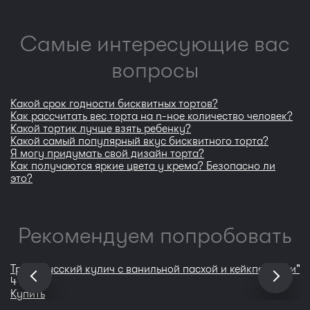
Самые интересующие вас
вопросы
Какой срок годности бисквитных тортов?
Как рассчитать вес торта на n-ное количество человек?
Какой тортик лучше взять ребенку?
Какой самый популярный вкус бисквитного торта?
Я могу придумать свой дизайн торта?
Как получаются яркие цвета у крема? Безопасно ли
это?
Рекомендуем попробовать
Трио "Русский кулич с ванильной пасхой и кейкпопсами"
Т
руб
4 200
4
Купить
К