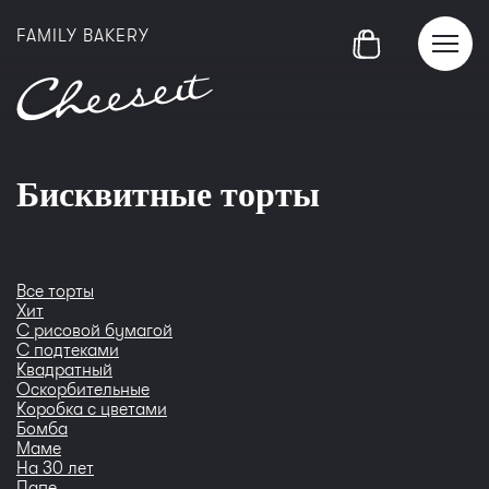
FAMILY BAKERY
Бисквитные торты
Все торты
Хит
С рисовой бумагой
С подтеками
Квадратный
Оскорбительные
Коробка с цветами
Бомба
Маме
На 30 лет
Папе