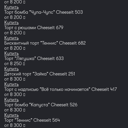
руб
от
8 200
Купить
Торт бомба "Чупа-Чупс" Cheeseit 503
руб
от
8 200
Купить
Торт с рюшами Cheeseit 679
руб
от
8 200
Купить
Бисквитный торт "Теннис" Сheeseit 682
руб
от
8 200
Купить
Торт "Лягушка" Cheeseit 633
руб
от
8 250
Купить
Детский торт "Зайка" Cheeseit 251
руб
от
8 300
Купить
Торт с надписью "Всё только начинается" Cheeseit 417
руб
от
8 300
Купить
Торт бомба "Капуста" Cheeseit 526
руб
от
8 300
Купить
Торт "Теннис" Cheeseit 564
руб
от
8 300