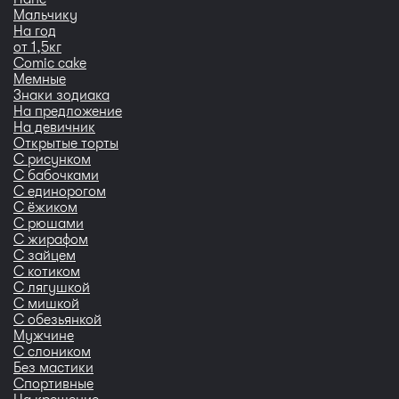
Мальчику
На год
от 1,5кг
Сomic cake
Мемные
Знаки зодиака
На предложение
На девичник
Открытые торты
С рисунком
С бабочками
С единорогом
С ёжиком
С рюшами
С жирафом
С зайцем
С котиком
С лягушкой
С мишкой
С обезьянкой
Мужчине
С слоником
Без мастики
Спортивные