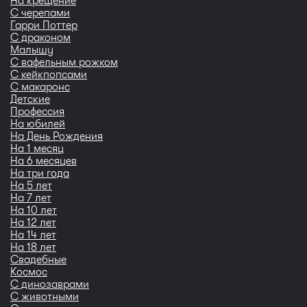
На крещение
С черепами
Гарри Поттер
С драконом
Малышу
С вафельным рожком
С кейкпопсами
С макаронс
Детские
Профессия
На юбилей
На День Рождения
На 1 месяц
На 6 месяцев
На три года
На 5 лет
На 7 лет
На 10 лет
На 12 лет
На 14 лет
На 18 лет
Свадебные
Космос
С динозаврами
С животными