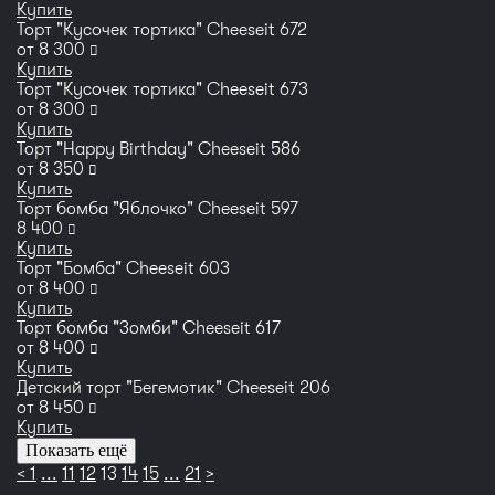
Купить
Торт "Кусочек тортика" Cheeseit 672
руб
от
8 300
Купить
Торт "Кусочек тортика" Cheeseit 673
руб
от
8 300
Купить
Торт "Happy Birthday" Cheeseit 586
руб
от
8 350
Купить
Торт бомба "Яблочко" Cheeseit 597
руб
8 400
Купить
Торт "Бомба" Cheeseit 603
руб
от
8 400
Купить
Торт бомба "Зомби" Cheeseit 617
руб
от
8 400
Купить
Детский торт "Бегемотик" Сheeseit 206
руб
от
8 450
Купить
Показать ещё
<
1
...
11
12
13
14
15
...
21
>