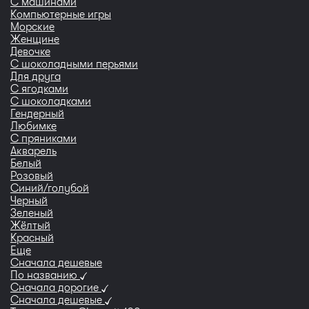
С машинами
Компьютерные игры
Морские
Женщине
Девочке
С шоколадными перьями
Для друга
С ягодками
С шоколадками
Гендерный
Любимке
С пряниками
Акварель
Белый
Розовый
Синий/голубой
Черный
Зеленый
Жёлтый
Красный
Еще
Сначала дешевые
По названию
Сначала дорогие
Сначала дешевые